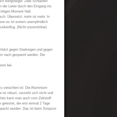
auch Bergsteiger. Zwei Schlaufen
n der Leiter durch den Eingang ins
ichtigen Moment Halt.
isch. Übersetzt: mehr ist mehr. In
denn es ist extrem unempfindlich
nkenflug. (Nicht unzerstörbar)
chützt gegen Starkregen und gegen
n nach gespannt werden. Die
ren bei.
 zu verachten ist: Die Aluminium-
ist robust, verzieht sich nicht und
iches kann man auch vom Zeltstoff
 getestet, die erst einmal 2 Tage
epackt wurden. Das ist beim Simpson