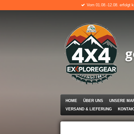
Vom 01.08.-12.08. erfolgt 
Zum
Hauptinhalt
springen
g
HOME
ÜBER UNS
UNSERE MA
VERSAND & LIEFERUNG
KONTA