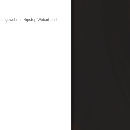
schgewebe in Ripstop Webart und