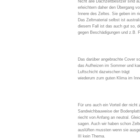
Nicht alle Dachzeltbesitzer sind 
erleichtern daher den Übergang vo
Innere des Zeltes. Sie geben im r
Das Zeltmaterial selbst ist austral
diesem Fall ist das auch gut so, 
gegen Beschädigungen und z.B. Fu
Das darüber angebrachte Cover s
das Aufheizen im Sommer und kan
Luftschicht dazwischen trägt
wiederum zum guten Klima im Inne
Für uns auch ein Vorteil der nicht
Sandwichbauweise der Bodenplatte 
riecht von Anfang an neutral. Gle
sagen. Auch wir haben schon Zelte
auslüften mussten wenn sie ausg
III kein Thema.