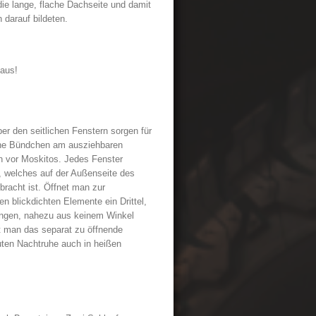
die lange, flache Dachseite und damit
 darauf bildeten.
 aus!
er den seitlichen Fenstern sorgen für
ne Bündchen am ausziehbaren
 vor Moskitos. Jedes Fenster
, welches auf der Außenseite des
bracht ist. Öffnet man zur
en blickdichten Elemente ein Drittel,
ungen, nahezu aus keinem Winkel
t man das separat zu öffnende
uten Nachtruhe auch in heißen