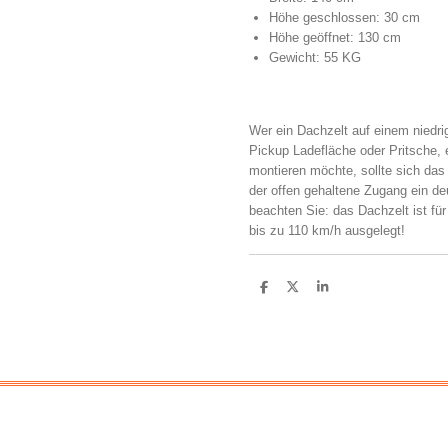
Höhe geschlossen: 30 cm
Höhe geöffnet: 130 cm
Gewicht: 55 KG
Wer ein Dachzelt auf einem niedr
Pickup Ladefläche oder Pritsche,
montieren möchte, sollte sich da
der offen gehaltene Zugang ein de
beachten Sie: das Dachzelt ist fü
bis zu 110 km/h ausgelegt!
T
T
T
e
e
e
i
i
i
l
l
l
e
e
e
n
n
n