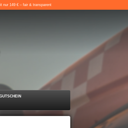
 nur 149 € – fair & transparent
e
GUTSCHEIN