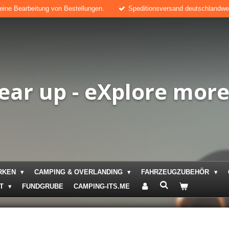
keine Bearbeitung von Bestellungen.
Speditionsversand deutschlandweit
ear up - eXplore mor
RKEN
CAMPING & OVERLANDING
FAHRZEUGZUBEHÖR
KT
FUNDGRUBE
CAMPING-ITS.ME