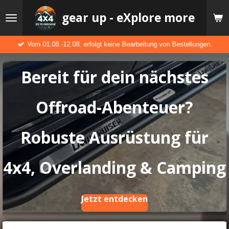
Zum
gear up - eXplore more
Hauptinhalt
springen
Vom 01.08.-12.08. erfolgt keine Bearbeitung von Bestellungen.
Bereit für dein nächstes
Offroad-Abenteuer?
Robuste Ausrüstung für
4x4, Overlanding & Camping
Jetzt entdecken