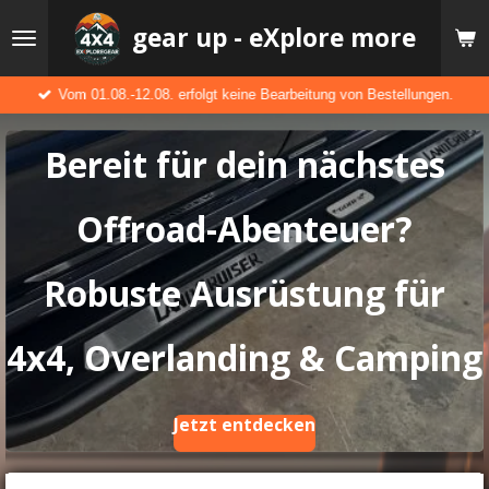
Zum
gear up - eXplore more
Hauptinhalt
springen
Vom 01.08.-12.08. erfolgt keine Bearbeitung von Bestellungen.
Bereit für dein nächstes
Offroad-Abenteuer?
Robuste Ausrüstung für
4x4, Overlanding & Camping
Jetzt entdecken