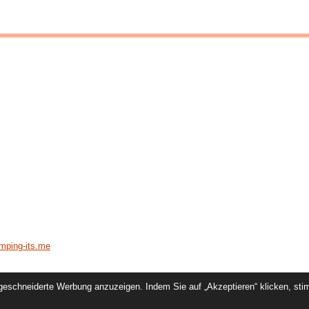
mping-its.me
eschneiderte Werbung anzuzeigen. Indem Sie auf „Akzeptieren“ klicken, sti