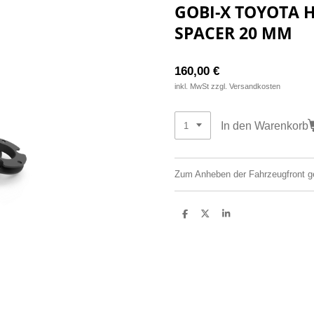
GOBI-X TOYOTA H
SPACER 20 MM
160,00 €
inkl. MwSt zzgl. Versandkosten
In den Warenkorb
Zum Anheben der Fahrzeugfront g
T
T
T
e
e
e
i
i
i
l
l
l
e
e
e
n
n
n