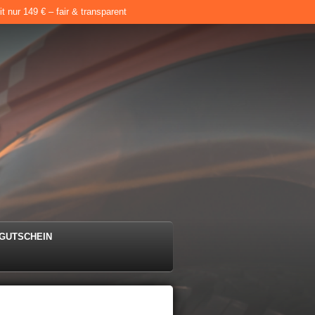
 nur 149 € – fair & transparent
e
GUTSCHEIN