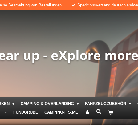
keine Bearbeitung von Bestellungen.
Speditionsversand deutschlandweit
ear up - eXplore mor
RKEN
CAMPING & OVERLANDING
FAHRZEUGZUBEHÖR
KT
FUNDGRUBE
CAMPING-ITS.ME