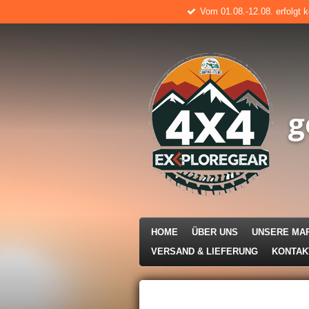
Vom 01.08.-12.08. erfolgt 
Zum
Hauptinhalt
springen
g
HOME
ÜBER UNS
UNSERE MA
VERSAND & LIEFERUNG
KONTA