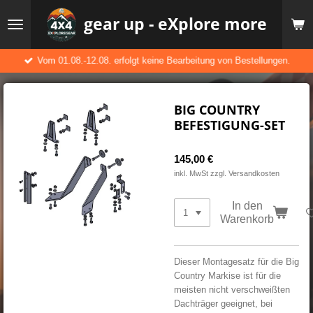
Zum
gear up - eXplore more
Hauptinhalt
springen
Vom 01.08.-12.08. erfolgt keine Bearbeitung von Bestellungen.
BIG COUNTRY
BEFESTIGUNG-SET
145,00 €
inkl. MwSt zzgl. Versandkosten
In den
Warenkorb
Dieser Montagesatz für die Big
Country Markise ist für die
meisten nicht verschweißten
Dachträger geeignet, bei