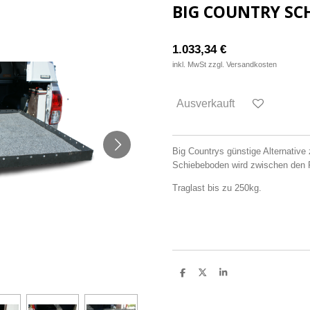
BIG COUNTRY SC
1.033,34 €
inkl. MwSt zzgl. Versandkosten
Ausverkauft
Big Countrys günstige Alternativ
Schiebeboden wird zwischen den 
Traglast bis zu 250kg.
T
T
T
e
e
e
i
i
i
l
l
l