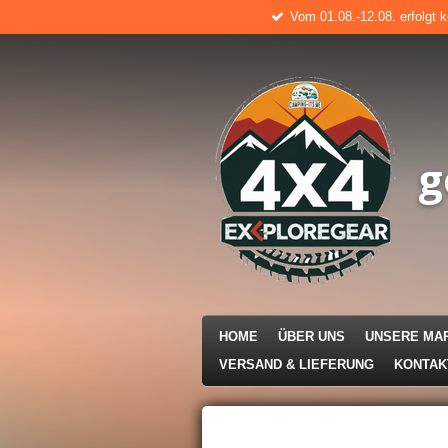
Vom 01.08.-12.08. erfolgt 
Zum
Hauptinhalt
springen
g
HOME
ÜBER UNS
UNSERE MA
VERSAND & LIEFERUNG
KONTA