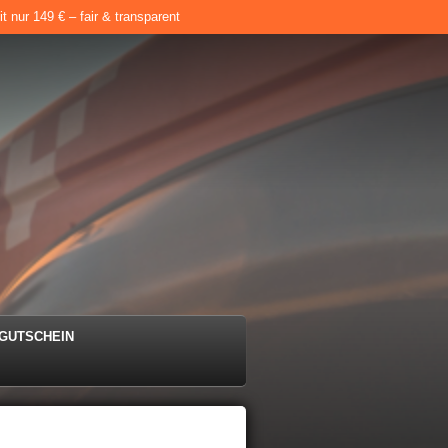
 nur 149 € – fair & transparent
e
GUTSCHEIN