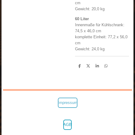
cm
Gewicht: 20,0 kg
60 Liter
Innenmaße für Kühlschrank:
74,5 x 46,0 cm
komplette Einheit: 77,2 x 56,0
cm
Gewicht: 24,0 kg
T
T
T
T
e
e
e
e
i
i
i
i
l
l
l
l
e
e
e
e
n
n
n
n
Impressum
AGB