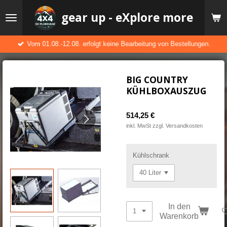
Zum
gear up - eXplore more
Hauptinhalt
springen
Vom 01.08.-12.08. erfolgt keine Bearbeitung von Bestellungen.
BIG COUNTRY
KÜHLBOXAUSZUG
514,25 €
inkl. MwSt zzgl. Versandkosten
Kühlschrank
In den
Warenkorb