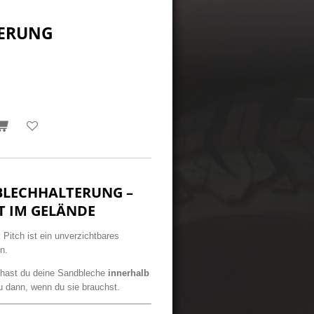
ERUNG
BLECHHALTERUNG –
T IM GELÄNDE
Pitch ist ein unverzichtbares
n.
hast du deine Sandbleche
innerhalb
 dann, wenn du sie brauchst.