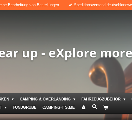
keine Bearbeitung von Bestellungen.
Speditionsversand deutschlandweit
ear up - eXplore mor
RKEN
CAMPING & OVERLANDING
FAHRZEUGZUBEHÖR
KT
FUNDGRUBE
CAMPING-ITS.ME