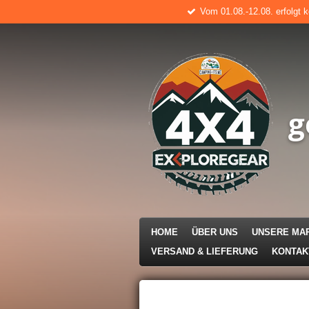
Vom 01.08.-12.08. erfolgt 
Zum
Hauptinhalt
springen
g
HOME
ÜBER UNS
UNSERE MA
VERSAND & LIEFERUNG
KONTA