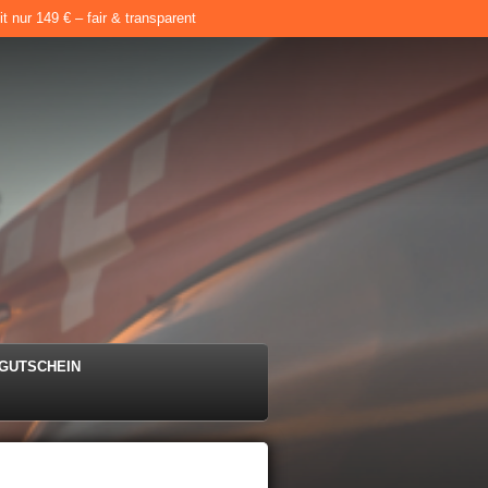
 nur 149 € – fair & transparent
e
GUTSCHEIN