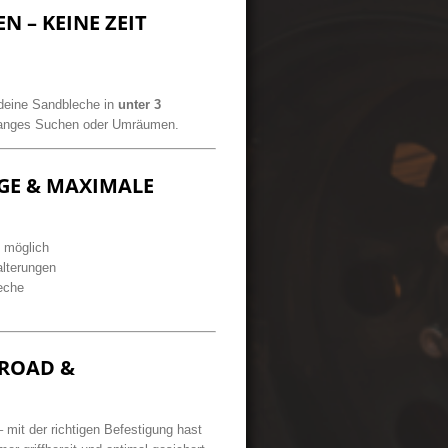
N – KEINE ZEIT
 deine Sandbleche in
unter 3
anges Suchen oder Umräumen.
AGE & MAXIMALE
 möglich
alterungen
eche
FROAD &
it der richtigen Befestigung hast