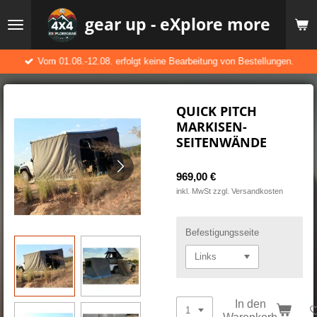
Zum
gear up - eXplore more
Hauptinhalt
springen
Vom 01.08.-12.08. erfolgt keine Bearbeitung von Bestellungen.
QUICK PITCH
MARKISEN-
SEITENWÄNDE
969,00 €
inkl. MwSt zzgl. Versandkosten
Befestigungsseite
In den
Warenkorb