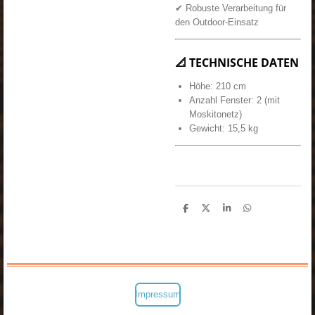
✔ Robuste Verarbeitung für
den Outdoor-Einsatz
📐 TECHNISCHE DATEN
Höhe: 210 cm
Anzahl Fenster: 2 (mit
Moskitonetz)
Gewicht: 15,5 kg
T
T
T
T
e
e
e
e
i
i
i
i
l
l
l
l
e
e
e
e
n
n
n
n
Impressum