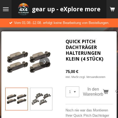
Zum
gear up - eXplore more
Hauptinhalt
springen
Vom 01.08.-12.08. erfolgt keine Bearbeitung von Bestellungen.
QUICK PITCH
DACHTRÄGER
HALTERUNGEN
KLEIN (4 STÜCK)
75,00 €
inkl. MwSt zzgl. Versandkosten
In den
Warenkorb
Noch nie war das Montieren
Ihrer Quick Pitch Dachträger