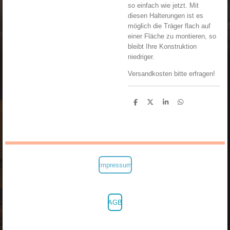
so einfach wie jetzt. Mit
diesen Halterungen ist es
möglich die Träger flach auf
einer Fläche zu montieren, so
bleibt Ihre Konstruktion
niedriger.
Versandkosten bitte erfragen!
T
T
T
T
e
e
e
e
i
i
i
i
l
l
l
l
e
e
e
e
n
n
n
n
Impressum
AGB