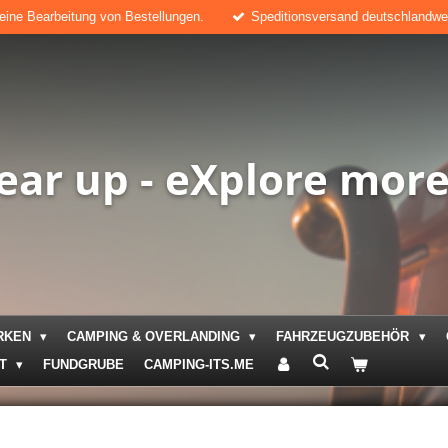
keine Bearbeitung von Bestellungen.
Speditionsversand deutschlandweit
ear up - eXplore mor
RKEN
CAMPING & OVERLANDING
FAHRZEUGZUBEHÖR
KT
FUNDGRUBE
CAMPING-ITS.ME