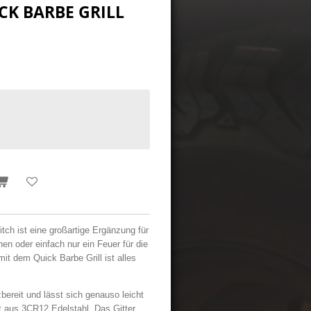
CK BARBE GRILL
tch ist eine großartige Ergänzung für
en oder einfach nur ein Feuer für die
t dem Quick Barbe Grill ist alles
bereit und lässt sich genauso leicht
 aus 3CR12 Edelstahl. Das Gitter