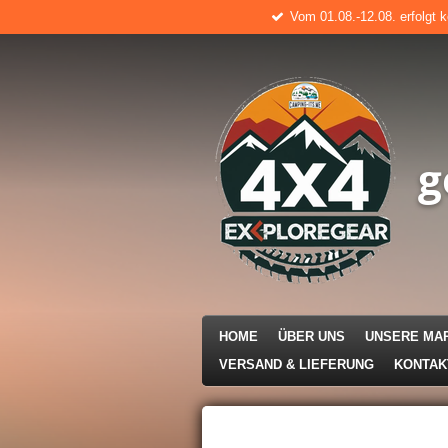
Vom 01.08.-12.08. erfolgt 
Zum
Hauptinhalt
springen
g
HOME
ÜBER UNS
UNSERE MA
VERSAND & LIEFERUNG
KONTA