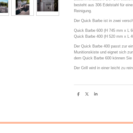
besteht aus 306 Edelstahl für ein
Reinigung.
Der Quick Barbe ist in zwei versc
Quick Barbe 600 (H 745 mm x L 
Quick Barbe 400 (H 520 mm x L 
Der Quick Barbe 400 passt zur ein
Munitionskiste und eignet sich zu
dem Quick Barbe 600 können Sie 
Der Grill wird in einer leicht zu r
T
T
T
e
e
e
i
i
i
l
l
l
e
e
e
n
n
n