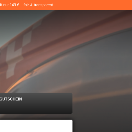
 nur 149 € – fair & transparent
e
GUTSCHEIN