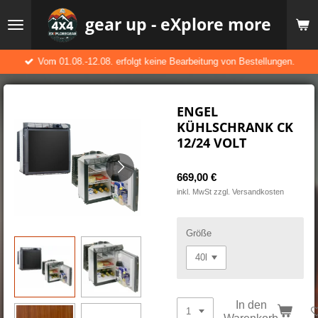
Zum
gear up - eXplore more
Hauptinhalt
springen
Vom 01.08.-12.08. erfolgt keine Bearbeitung von Bestellungen.
ENGEL
KÜHLSCHRANK CK
12/24 VOLT
669,00 €
inkl. MwSt zzgl. Versandkosten
Größe
In den
Warenkorb