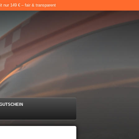
 nur 149 € – fair & transparent
e
GUTSCHEIN