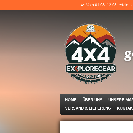
Vom 01.08.-12.08. erfolgt 
Zum
Hauptinhalt
springen
g
HOME
ÜBER UNS
UNSERE MA
VERSAND & LIEFERUNG
KONTA