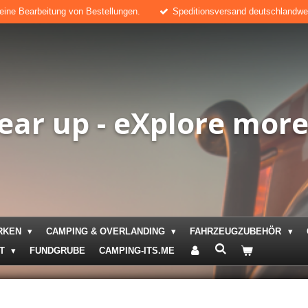
keine Bearbeitung von Bestellungen.
Speditionsversand deutschlandweit
ear up - eXplore mor
RKEN
CAMPING & OVERLANDING
FAHRZEUGZUBEHÖR
KT
FUNDGRUBE
CAMPING-ITS.ME