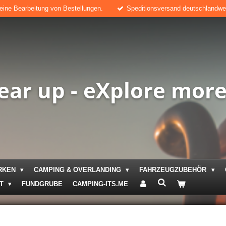
keine Bearbeitung von Bestellungen.
Speditionsversand deutschlandweit
ear up - eXplore mor
RKEN
CAMPING & OVERLANDING
FAHRZEUGZUBEHÖR
KT
FUNDGRUBE
CAMPING-ITS.ME