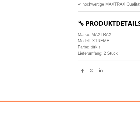
✔ hochwertige MAXTRAX Qualitä
🔧 PRODUKTDETAIL
Marke: MAXTRAX
Modell: XTREME
Farbe: türkis
Lieferumfang: 2 Stück
T
T
T
e
e
e
i
i
i
l
l
l
e
e
e
n
n
n