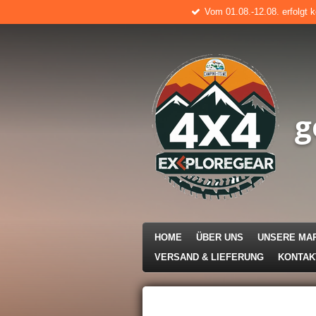
Vom 01.08.-12.08. erfolgt 
Zum
Hauptinhalt
springen
g
HOME
ÜBER UNS
UNSERE MA
VERSAND & LIEFERUNG
KONTA