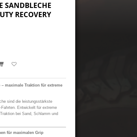
E SANDBLECHE
DUTY RECOVERY
maximale Traktion für extreme
sind die leistungsstärkste
-Fahrten. Entwickelt für extreme
 Traktion bei Sand, Schlamm und
nen für maximalen Grip