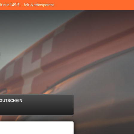
 nur 149 € – fair & transparent
e
GUTSCHEIN