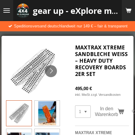
Zum
gear up - eXplore more
Hauptinhalt
springen
Speditionsversand deutschlandweit nur 149 € – fair & transparent
MAXTRAX XTREME
SANDBLECHE WEISS –
HEAVY DUTY R
ECOVERY BOARDS 2
ER SET
495,00 €
inkl. MwSt zzgl. Versandkosten
In den
Warenkorb
MAXTRAX XTREME