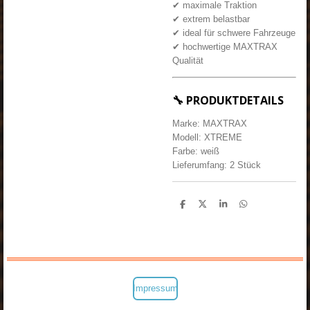
✔ maximale Traktion
✔ extrem belastbar
✔ ideal für schwere Fahrzeuge
✔ hochwertige MAXTRAX
Qualität
🔧 PRODUKTDETAILS
Marke: MAXTRAX
Modell: XTREME
Farbe: weiß
Lieferumfang: 2 Stück
T
T
T
T
e
e
e
e
i
i
i
i
l
l
l
l
e
e
e
e
n
n
n
n
Impressum