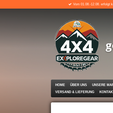
Vom 01.08.-12.08. erfolgt 
Zum
Hauptinhalt
springen
g
HOME
ÜBER UNS
UNSERE MA
VERSAND & LIEFERUNG
KONTA