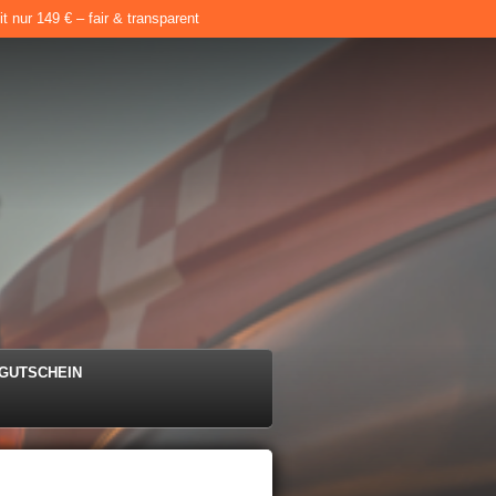
 nur 149 € – fair & transparent
e
GUTSCHEIN