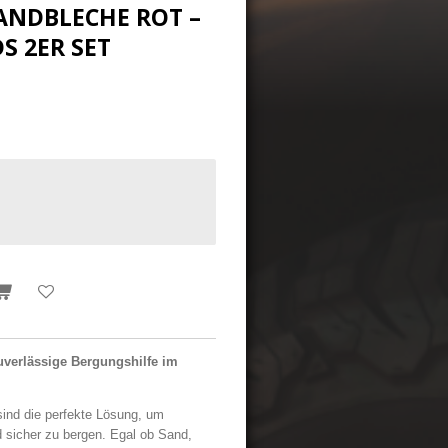
ANDBLECHE ROT –
S 2ER SET
erlässige Bergungshilfe im
nd die perfekte Lösung, um
 sicher zu bergen. Egal ob Sand,