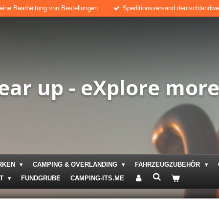
keine Bearbeitung von Bestellungen.
Speditionsversand deutschlandweit
ear up - eXplore mor
RKEN
CAMPING & OVERLANDING
FAHRZEUGZUBEHÖR
KT
FUNDGRUBE
CAMPING-ITS.ME