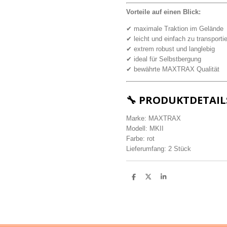
Vorteile auf einen Blick:
✔ maximale Traktion im Gelände
✔ leicht und einfach zu transporti
✔ extrem robust und langlebig
✔ ideal für Selbstbergung
✔ bewährte MAXTRAX Qualität
🔧 PRODUKTDETAIL
Marke: MAXTRAX
Modell: MKII
Farbe: rot
Lieferumfang: 2 Stück
T
T
T
e
e
e
i
i
i
l
l
l
e
e
e
n
n
n