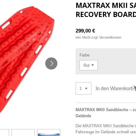
MAXTRAX MKII S
RECOVERY BOARD
299,00 €
inkl. MwSt zzgl. Versandkosten
Farbe
In den Warenkorb
MAXTRAX MKII Sandbleche – zuv
Gelände
Die MAXTRAX MKII Sandbleche si
Fahrzeuge im Gelände schnell und