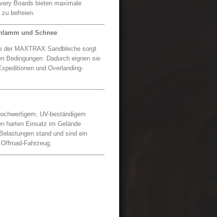
very Boards bieten maximale
t zu befreien.
Schlamm und Schnee
che der MAXTRAX Sandbleche sorgt
gen Bedingungen. Dadurch eignen sie
 Expeditionen und Overlanding-
ochwertigem, UV-beständigem
den harten Einsatz im Gelände
 Belastungen stand und sind ein
 Offroad-Fahrzeug.