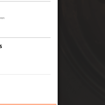
eren
S