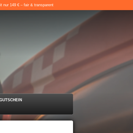
 nur 149 € – fair & transparent
e
GUTSCHEIN