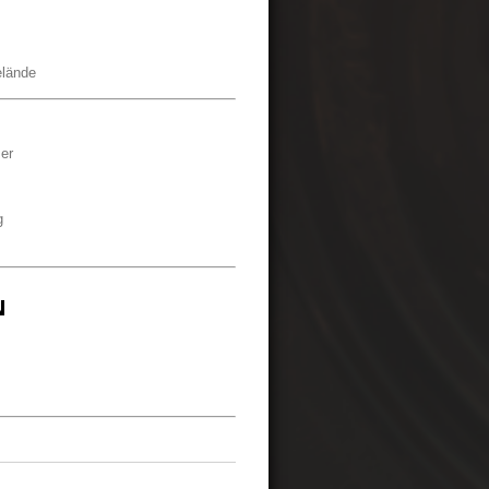
elände
er
g
N