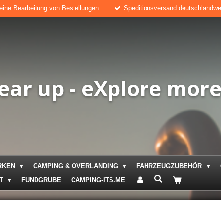
keine Bearbeitung von Bestellungen.
Speditionsversand deutschlandweit
ear up - eXplore mor
RKEN
CAMPING & OVERLANDING
FAHRZEUGZUBEHÖR
KT
FUNDGRUBE
CAMPING-ITS.ME