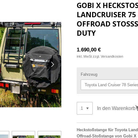
GOBI X HECKSTOS
ANDCRUISER 75 76
FFROAD STOSSST
TY
1.690,00 €
inkl. MwSt zzgl. Versandkosten
Fahrzeug
In den Warenkorb
Heckstoßstange für Toyota Landc
Offroad-Stoßstange von Gobi X