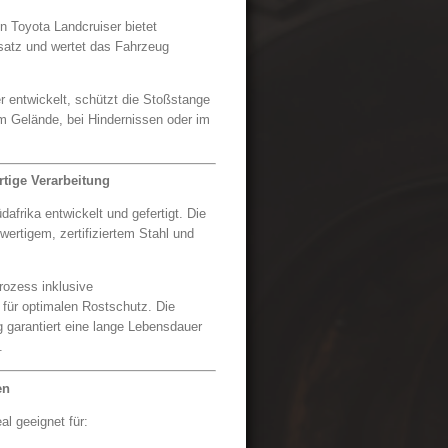
n Toyota Landcruiser bietet
satz und wertet das Fahrzeug
r entwickelt, schützt die Stoßstange
m Gelände, bei Hindernissen oder im
rtige Verarbeitung
afrika entwickelt und gefertigt. Die
ertigem, zertifiziertem Stahl und
rozess inklusive
 für optimalen Rostschutz. Die
 garantiert eine lange Lebensdauer
.
en
al geeignet für: