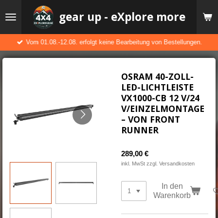
Zum
gear up - eXplore more
Hauptinhalt
springen
Vom 01.08.-12.08. erfolgt keine Bearbeitung von Bestellungen.
OSRAM 40-ZOLL-
LED-LICHTLEISTE
VX1000-CB 12 V/24
V/EINZELMONTAGE
– VON FRONT
RUNNER
289,00 €
inkl. MwSt zzgl. Versandkosten
In den
Warenkorb